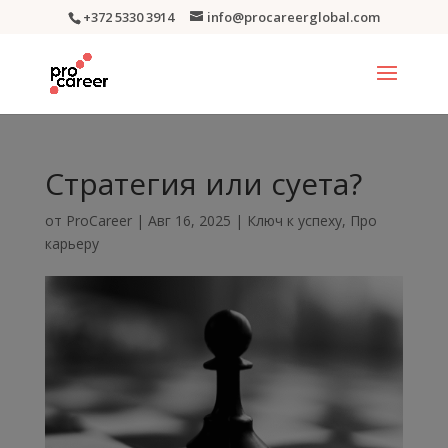
+372 5330 3914
info@procareerglobal.com
Стратегия или суета?
от
ProCareer
|
Авг 16, 2025
|
Ключ к успеху
,
Про
карьеру