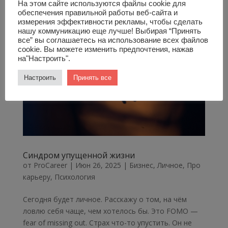
На этом сайте используются файлы cookie для
обеспечения правильной работы веб-сайта и
измерения эффективности рекламы, чтобы сделать
нашу коммуникацию еще лучше! Выбирая “Принять
все” вы соглашаетесь на использование всех файлов
cookie. Вы можете изменить предпочтения, нажав
на"Настроить".
Настроить
Принять все
Синдром упущенной жизни
от
ProCareer
|
Июн 26, 2025
|
Бизнес
,
Личное
,
Про
карьеру
,
Психология
Сегодня будет личное. Расскажу о том, на чём
ловлю себя чаще, чем хотелось бы. Это FOMO —
fear of missing out. Страх что-то упустить. Он не