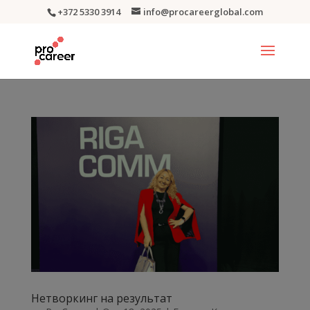
+372 5330 3914
info@procareerglobal.com
Нетворкинг на результат