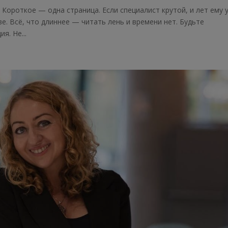
⃣ Короткое — одна страница. Если специалист крутой, и лет ему 
ве. Всё, что длиннее — читать лень и времени нет. Будьте
я. Не...