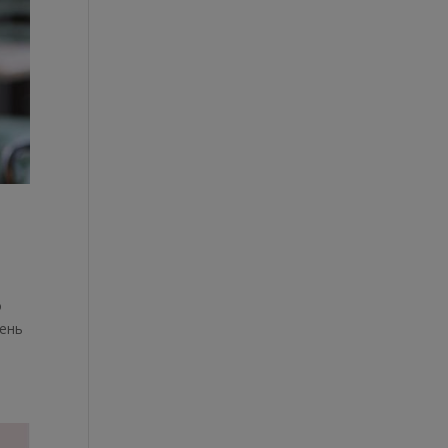
о
чень