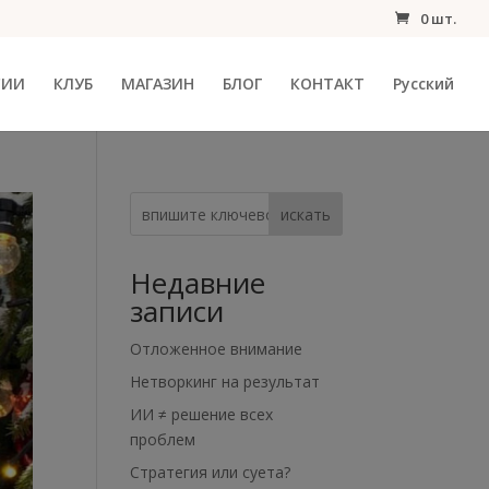
0 шт.
СИИ
КЛУБ
МАГАЗИН
БЛОГ
КОНТАКТ
Русский
искать
Недавние
записи
Отложенное внимание
Нетворкинг на результат
ИИ ≠ решение всех
проблем
Стратегия или суета?