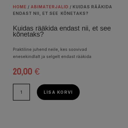
HOME
/
ABIMATERJALID
/ KUIDAS RÄÄKIDA
ENDAST NII, ET SEE KÕNETAKS?
Kuidas rääkida endast nii, et see
kõnetaks?
Praktiline juhend neile, kes soovivad
enesekindlalt ja selgelt endast rääkida
20,00
€
Kuidas
rääkida
LISA KORVI
endast
nii,
et
see
kõnetaks?