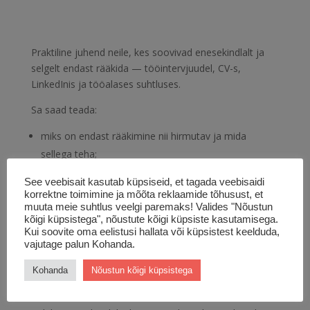
kogus
Praktiline juhend neile, kes soovivad enesekindlalt ja
selgelt endast rääkida — tööintervjuudel, CV-s,
LinkedInis ja tööalases suhtluses.
Sa saad teada:
miks on endast rääkimine nii hirmutav ja mida
sellega teha;
kuidas koostada lühike, kuid meeldejääv
See veebisait kasutab küpsiseid, et tagada veebisaidi
enesetutvustus (elevator pitch);
korrektne toimimine ja mõõta reklaamide tõhusust, et
kuidas struktureerida oma kogemusest rääkimist;
muuta meie suhtlus veelgi paremaks! Valides "Nõustun
kõigi küpsistega", nõustute kõigi küpsiste kasutamisega.
millised vead takistavad sind olemast arusaadav ja
Kui soovite oma eelistusi hallata või küpsistest keelduda,
mõistetav;
vajutage palun Kohanda.
mida öelda siis, kui vahetad eriala või pole pikalt
Kohanda
Nõustun kõigi küpsistega
töötanud.