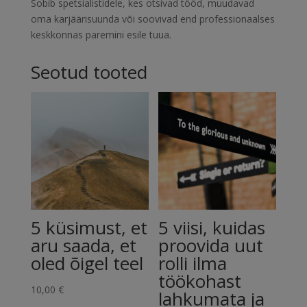
Sobib spetsialistidele, kes otsivad tööd, muudavad
oma karjäärisuunda või soovivad end professionaalses
keskkonnas paremini esile tuua.
Seotud tooted
5 küsimust, et
5 viisi, kuidas
aru saada, et
proovida uut
oled õigel teel
rolli ilma
töökohast
10,00
€
lahkumata ja