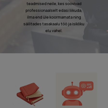
teadmised neile, kes soovivad
professionaalselt edasi liikuda,
ilma end üle koormamata ning
säilitades tasakaalu töö ja isikliku
elu vahel.