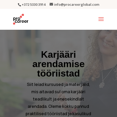
+372 5330 3914
info@procareerglobal.com
Karjääri
arendamise
tööriistad
Siit leiad kursused ja materjalid,
mis aitavad sul oma karjääri
teadlikult ja enesekindlalt
arendada. Oleme kokku pannud
praktilised tööriistad ja kasulikud