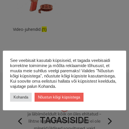
Video-juhendid
(1)
See veebisait kasutab küpsiseid, et tagada veebisaidi
korrektne toimimine ja mõõta reklaamide tõhusust, et
muuta meie suhtlus veelgi paremaks! Valides "Nõustun
kõigi küpsistega", nõustute kõigi küpsiste kasutamisega.
Kui soovite oma eelistusi hallata või küpsistest keelduda,
vajutage palun Kohanda.
Kohanda
Nõustun kõigi küpsistega
Ostsin siit 3 abimaterjali ja jäin väga
rahule. Kohe hakkas silma, kui selgelt
ja läbimõeldult kõik on üles ehitatud –
TAGASISIDE
lihtne lugeda ja kasutada. Need ei ole
mingid üldised soovitused, vaid